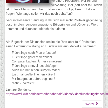
Vereinen, Feuerwehr, Polizei und
Verwaltung. Bei „hart aber fair“ reden
jetzt diese Menschen: über Erfahrungen, Erfolge, Frust. Und sie
fragen: Wie lange sollen wir das noch schaffen?
Sehr interessante Sendung in der sich mal nicht Politiker gegenseitig
beschimpfen, sondern engagierte Bürgerinnen und Bürger zu Wort
kommen und durchaus kritisch diskutieren.
Als Ergebnis der Diskussion stellte die "hart-aber-fair“-Redaktion
einen Forderungskatalog an Bundeskanzlerin Merkel zusammen:
Flüchtlinge nach Plan erfassen!
Flüchtlinge gerecht verteilen!
Computer kaufen, Ämter vernetzen!
Flüchtlinge sinnvoll beschäftigen!
Auch mit kritischen Bürgern reden!
Erst mal große Themen klären!
Mit Integration sofort beginnen!
Mehr Zuversicht!
Link zur Sendung:
http://www1.wdr.de/daserste/hartaberfair/videos/videofluechtlingskriseal
Weiter