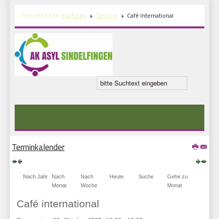
Aktuelle Seite:
Startseite
Termine
Café International
Terminkalender
Nach Jahr
Nach
Nach
Heute
Suche
Gehe zu
Monat
Woche
Monat
Café international