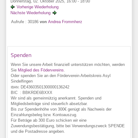
Donnerstag, 02. Oktober 2025, 16:00 - 18:00
Vorherige Wiederholung
Nächste Wiederholung
Aufrufe
: 30186
von
Andrea Frommherz
Spenden
Wenn Sie unsere Arbeit finanziell unterstützen möchten, werden
Sie
Mitglied des Födervereins
.
Oder spenden Sie an den Förderverein Arbeitskreis Asyl
Sindelfingen
DE43
6035
0130
0000
1362
42
IBAN:
BIC :
BBKRDE6BXXX
Wir sind als gemeinnützig anerkannt. Spenden und
Mitgliedsbeiträge sind steuerlich absetzbar.
Bis zur Spendenhöhe von 300€ genügt als Nachweis der
Einzahlungsbeleg bzw. Kontoauszug.
Für Beträge ab 300 Euro schicken wir eine
Zuwendungsbestätigung, bitte bei Verwendungszweck SPENDE
und die Postadresse angeben.