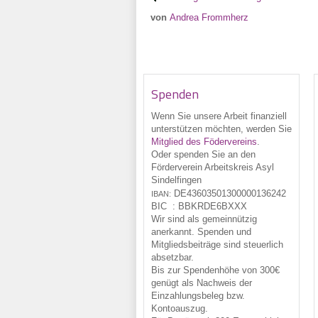
von
Andrea Frommherz
Spenden
Wenn Sie unsere Arbeit finanziell
unterstützen möchten, werden Sie
Mitglied des Födervereins
.
Oder spenden Sie an den
Förderverein Arbeitskreis Asyl
Sindelfingen
DE43
6035
0130
0000
1362
42
IBAN:
BIC :
BBKRDE6BXXX
Wir sind als gemeinnützig
anerkannt. Spenden und
Mitgliedsbeiträge sind steuerlich
absetzbar.
Bis zur Spendenhöhe von 300€
genügt als Nachweis der
Einzahlungsbeleg bzw.
Kontoauszug.