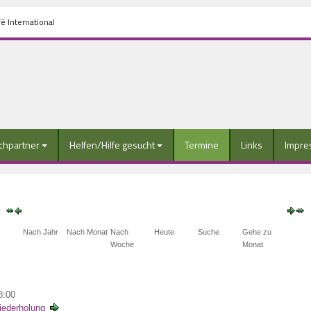
é International
chpartner
Helfen/Hilfe gesucht
Termine
Links
Impre
Nach Jahr
Nach Monat
Nach
Heute
Suche
Gehe zu
Woche
Monat
8:00
ederholung