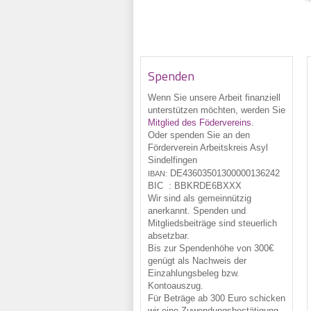
Spenden
Wenn Sie unsere Arbeit finanziell
unterstützen möchten, werden Sie
Mitglied des Födervereins
.
Oder spenden Sie an den
Förderverein Arbeitskreis Asyl
Sindelfingen
DE43
6035
0130
0000
1362
42
IBAN:
BIC :
BBKRDE6BXXX
Wir sind als gemeinnützig
anerkannt. Spenden und
Mitgliedsbeiträge sind steuerlich
absetzbar.
Bis zur Spendenhöhe von 300€
genügt als Nachweis der
Einzahlungsbeleg bzw.
Kontoauszug.
Für Beträge ab 300 Euro schicken
wir eine Zuwendungsbestätigung,