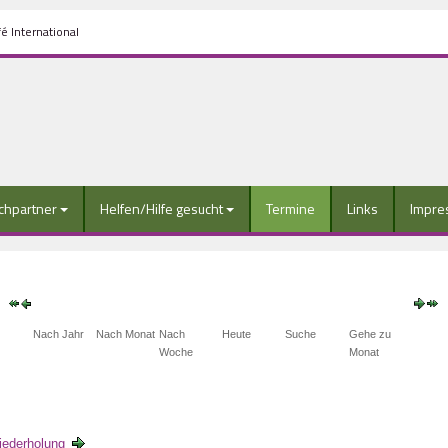
é International
chpartner
Helfen/Hilfe gesucht
Termine
Links
Impre
Nach Jahr
Nach Monat
Nach
Heute
Suche
Gehe zu
Woche
Monat
ederholung