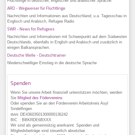
Flüchtlinge in deutscher, englischer und arabischer Sprache.
ARD - Wegweiser für Flüchtlinge
Nachrichten und Informationen aus Deutschland; u.a. Tagesschau in
Englisch und Arabisch, Refugee Radio
SWR - News for
Ref
ugees
Nachrichten und Informationen mit Schwerpunkt auf dem Südwesten
Deutschlands, ebenfalls in English und Arabisch und zusätzlich in
einigen Balkansprachen.
Deutsche Welle - Deutschtrainer
NIederschwelliger Einstieg in die deutsche Sprache
Spenden
Wenn Sie unsere Arbeit finanziell unterstützen möchten, werden
Sie
Mitglied des Födervereins
.
Oder spenden Sie an den Förderverein Arbeitskreis Asyl
Sindelfingen
DE43
6035
0130
0000
1362
42
IBAN:
BIC :
BBKRDE6BXXX
Wir sind als gemeinnützig anerkannt. Spenden und
Mitgliedsbeiträge sind steuerlich absetzbar.