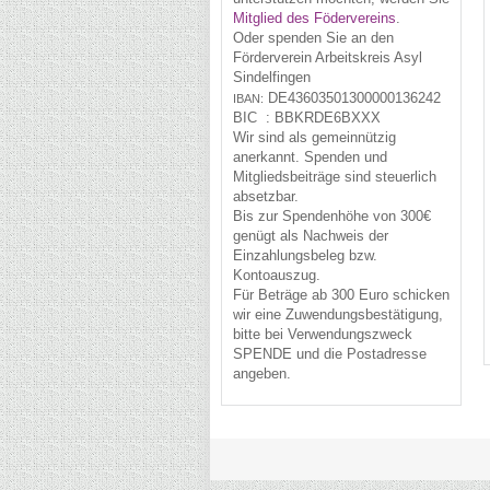
Mitglied des Födervereins
.
Oder spenden Sie an den
Förderverein Arbeitskreis Asyl
Sindelfingen
DE43
6035
0130
0000
1362
42
IBAN:
BIC :
BBKRDE6BXXX
Wir sind als gemeinnützig
anerkannt. Spenden und
Mitgliedsbeiträge sind steuerlich
absetzbar.
Bis zur Spendenhöhe von 300€
genügt als Nachweis der
Einzahlungsbeleg bzw.
Kontoauszug.
Für Beträge ab 300 Euro schicken
wir eine Zuwendungsbestätigung,
bitte bei Verwendungszweck
SPENDE und die Postadresse
angeben.