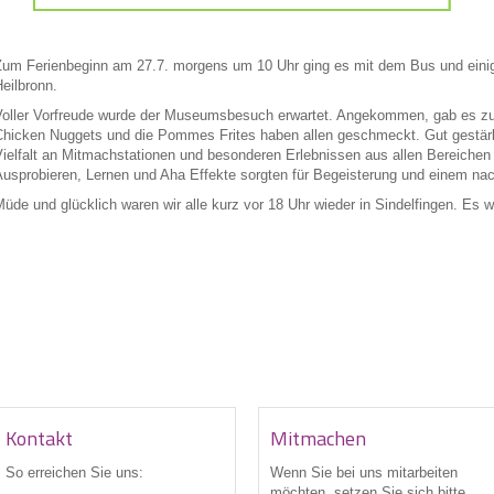
um Ferienbeginn am 27.7. morgens um 10 Uhr ging es mit dem Bus und einig
eilbronn.
oller Vorfreude wurde der Museumsbesuch erwartet. Angekommen, gab es zunä
hicken Nuggets und die Pommes Frites haben allen geschmeckt. Gut gestärkt 
ielfalt an Mitmachstationen und besonderen Erlebnissen aus allen Bereichen
usprobieren, Lernen und Aha Effekte sorgten für Begeisterung und einem nac
üde und glücklich waren wir alle kurz vor 18 Uhr wieder in Sindelfingen. Es w
Kontakt
Mitmachen
So erreichen Sie uns:
Wenn Sie bei uns
mitarbeiten
möchten, setzen Sie sich bitte